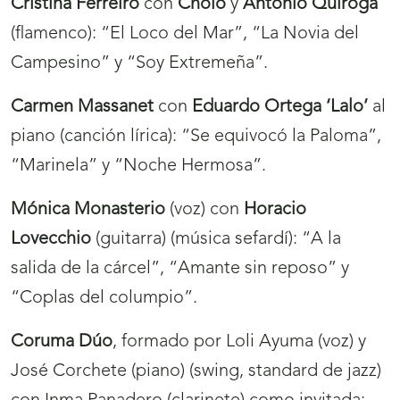
Cristina Ferreiro
con
Cholo
y
Antonio Quiroga
(flamenco): “El Loco del Mar”, “La Novia del
Campesino” y “Soy Extremeña”.
Carmen Massanet
con
Eduardo Ortega ‘Lalo’
al
piano (canción lírica): “Se equivocó la Paloma”,
“Marinela” y “Noche Hermosa”.
Mónica Monasterio
(voz) con
Horacio
Lovecchio
(guitarra) (música sefardí): “A la
salida de la cárcel”, “Amante sin reposo” y
“Coplas del columpio”.
Coruma Dúo
, formado por Loli Ayuma (voz) y
José Corchete (piano) (swing, standard de jazz)