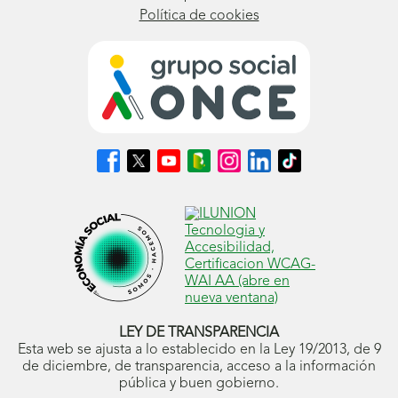
Política de cookies
Síguenos
Síguenos
Síguenos
Síguenos
Síguenos
Síguenos
Síguenos
en
en
en
en
en
en
en
Facebook
X
Youtube
nuestro
Instagram
LinkedIn
TikTok
(se
(se
(se
Blog
(se
(se
(se
abrirá
abrirá
abrirá
ONCE
abrirá
abrirá
abrirá
en
en
en
(se
en
en
en
ventana
ventana
ventana
abrirá
ventana
ventana
ventana
nueva)
nueva)
nueva)
en
nueva)
nueva)
nueva)
ventana
nueva)
LEY DE TRANSPARENCIA
Esta web se ajusta a lo establecido en la Ley 19/2013, de 9
de diciembre, de transparencia, acceso a la información
pública y buen gobierno.