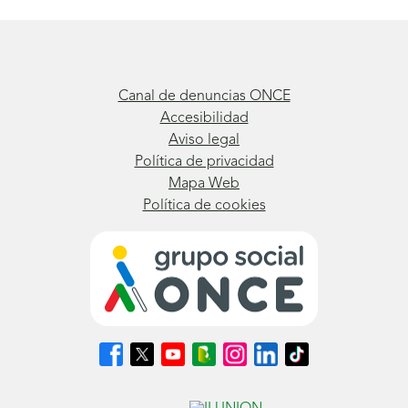
Canal de denuncias ONCE
Accesibilidad
Aviso legal
Política de privacidad
Mapa Web
Política de cookies
Síguenos
Síguenos
Síguenos
Síguenos
Síguenos
Síguenos
Síguenos
en
en
en
en
en
en
en
Facebook
X
Youtube
nuestro
Instagram
LinkedIn
TikTok
(se
(se
(se
Blog
(se
(se
(se