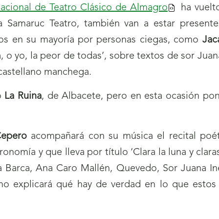
rnacional de Teatro Clásico de Almagro
ha vuelto
 a Samaruc Teatro, también van a estar presente
os en su mayoría por personas ciegas, como
Jac
o yo, la peor de todas’, sobre textos de sor Juana
d castellano manchega.
o
La Ruina
, de Albacete, pero en esta ocasión po
Cepero
acompañará con su música el recital poét
mía y que lleva por título ‘Clara la luna y claras
 Barca, Ana Caro Mallén, Quevedo, Sor Juana In
mo explicará qué hay de verdad en lo que estos 