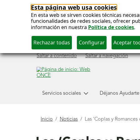
Esta página web usa cookies
En esta web se sirven cookies técnicas necesa
funcionalidades de redes sociales, ofrecer pu
información en nuestra
Política de cookies
.
Saltar a contenido
Saltar a navegación
Menú
Servicios sociales
Déjanos Ayudarte
principal
Está
Inicio
Noticias
Las ‘Coplas y Romances 
aquí