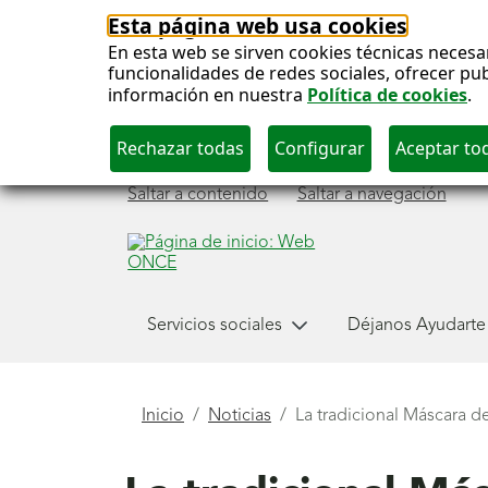
Esta página web usa cookies
En esta web se sirven cookies técnicas necesa
funcionalidades de redes sociales, ofrecer pu
información en nuestra
Política de cookies
.
Saltar a contenido
Saltar a navegación
Menú
Servicios sociales
Déjanos Ayudarte
principal
Está
Inicio
Noticias
La tradicional Máscara d
aquí