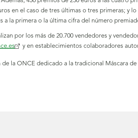
 Además, 450 premios de 250 euros a las cuatro prim
ros en el caso de tres últimas o tres primeras; y l
os a la primera o la última cifra del número premiad
izan por los más de 20.700 vendedores y vendedor
ce.es
(se
y en establecimientos colaboradores auto
abrirá
nueva
ventana)