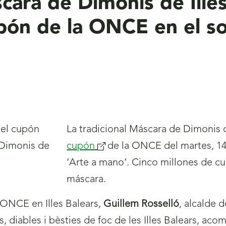
scara de Dimonis de Ille
pón de la ONCE en el so
La tradicional Máscara de Dimonis d
cupón
(se
de la ONCE del martes, 14 
‘Arte a mano’. Cinco millones de cu
abrirá
máscara.
nueva
ventana)
 ONCE en Illes Balears,
Guillem Rosselló
, alcalde 
, diables i bèsties de foc de les Illes Balears, a