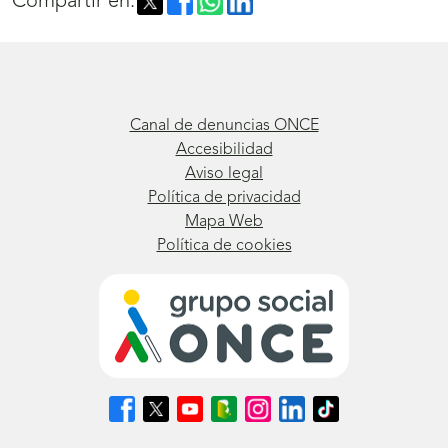
Compartir en:
Canal de denuncias ONCE
Accesibilidad
Aviso legal
Política de privacidad
Mapa Web
Política de cookies
Síguenos
Síguenos
Síguenos
Síguenos
Síguenos
Síguenos
Síguenos
en
en
en
en
en
en
en
Facebook
X
Youtube
nuestro
Instagram
LinkedIn
TikTok