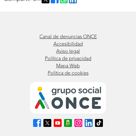
Canal de denuncias ONCE
Accesibilidad
Aviso legal
Política de privacidad
Mapa Web
Política de cookies
Síguenos
Síguenos
Síguenos
Síguenos
Síguenos
Síguenos
Síguenos
en
en
en
en
en
en
en
Facebook
X
Youtube
nuestro
Instagram
LinkedIn
TikTok