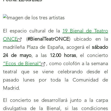
Fecha:
22/05/2025
El espacio cultural de la
19 Bienal de Teatro
ONCE
(se
(
#BienalTeatrONCE
) ubicado en la
madrileña Plaza de España, acogerá el
abrirá
sábado
24 de mayo
nueva
, a las
12.00 horas
, el concierto
“Ecos de Bienal”
ventana)
(se
, como colofón a la semana
teatral que se viene celebrando desde el
abrirá
pasado lunes por toda la Comunidad de
nueva
Madrid.
ventana)
El concierto se desarrollará junto a la carpa
divulgativa de la Bienal, si las condiciones