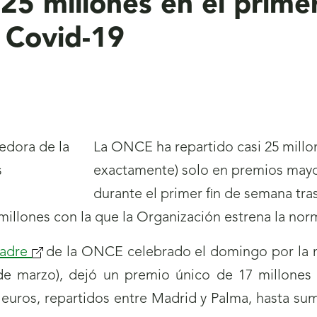
25 millones en el prime
l Covid-19
La ONCE ha repartido casi 25 millon
exactamente) solo en premios mayo
durante el primer fin de semana tra
illones con la que la Organización estrena la norma
Padre
(se
de la ONCE celebrado el domingo por la n
 de marzo), dejó un premio único de 17 millone
abrirá
 euros, repartidos entre Madrid y Palma, hasta sum
nueva