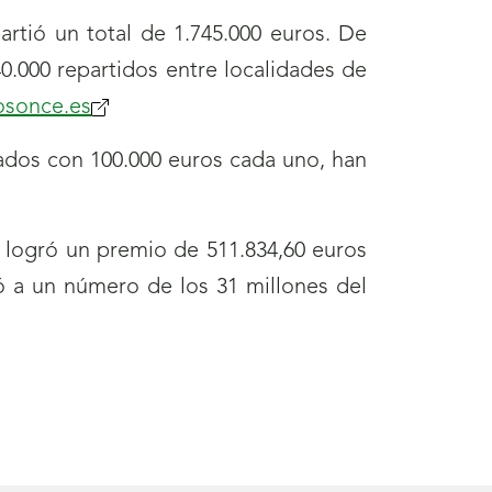
tana)
artió un total de 1.745.000 euros. De
0.000 repartidos entre localidades de
osonce.es
(se
abrirá
ados con 100.000 euros cada uno, han
nueva
ventana)
s logró un premio de 511.834,60 euros
ó a un número de los 31 millones del