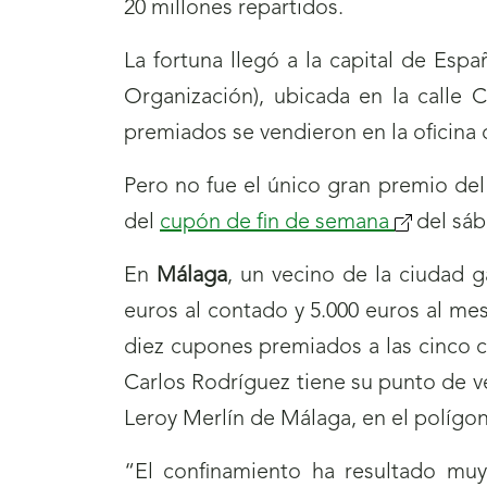
20 millones repartidos.
La fortuna llegó a la capital de Esp
Organización), ubicada en la calle 
premiados se vendieron en la oficina 
Pero no fue el único gran premio de
del
cupón de fin de semana
(se
del sáb
abrirá
En
Málaga
, un vecino de la ciudad 
nueva
euros al contado y 5.000 euros al me
ventana)
diez cupones premiados a las cinco ci
Carlos Rodríguez tiene su punto de ve
Leroy Merlín de Málaga, en el polígon
“El confinamiento ha resultado muy