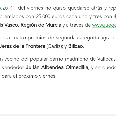
ven
azo
(se
” del viernes no quiso quedarse atrás y rep
 premiados con 25.000 euros cada uno y tres con 4
abrirá
ís Vasco
nueva
,
Región de Murcia
y a través de
www.jueg
ventana)
ntes a cuatro premios de segunda categoría agraci
Jerez de la Frontera
(Cádiz); y
Bilbao
.
un vecino del popular barrio madrileño de Valleca
l vendedor
Julián Albendea Olmedilla
, y se qued
 para el próximo viernes.