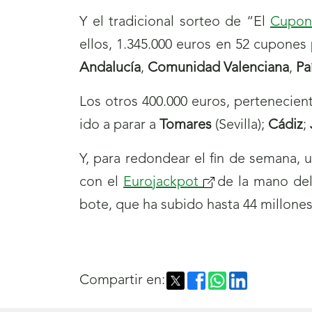
Y el tradicional sorteo de “El
Cupon
ellos, 1.345.000 euros en 52 cupones
Andalucía
,
Comunidad Valenciana
,
Pa
Los otros 400.000 euros, pertenecie
ido a parar a
Tomares
(Sevilla);
Cádiz
;
Y, para redondear el fin de semana, 
con el
Eurojackpot
(se
de la mano de
bote, que ha subido hasta 44 millones
abrirá
nueva
ventana)
Compartir en: