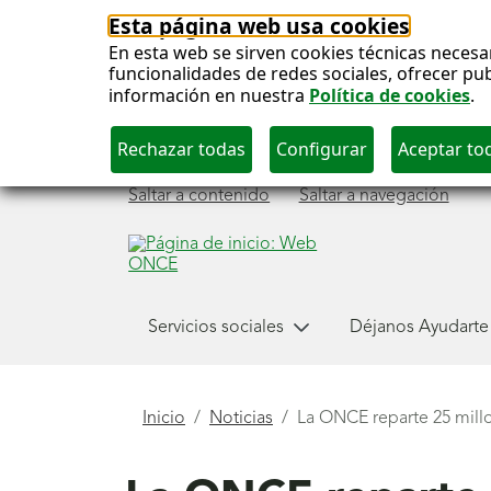
Esta página web usa cookies
En esta web se sirven cookies técnicas necesa
funcionalidades de redes sociales, ofrecer pu
información en nuestra
Política de cookies
.
Saltar a contenido
Saltar a navegación
Menú
Servicios sociales
Déjanos Ayudarte
principal
Está
Inicio
Noticias
La ONCE reparte 25 millo
aquí