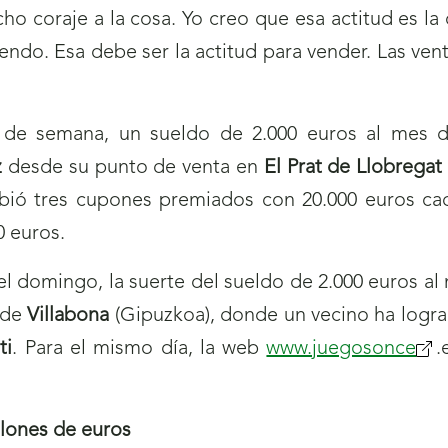
o coraje a la cosa. Yo creo que esa actitud es la 
ndo. Esa debe ser la actitud para vender. Las ven
 de semana, un sueldo de 2.000 euros al mes du
z
desde su punto de venta en
El Prat de Llobregat
bió tres cupones premiados con 20.000 euros cada
0 euros.
del domingo, la suerte del sueldo de 2.000 euros al
d de
Villabona
(Gipuzkoa), donde un vecino ha logra
ti
. Para el mismo día, la web
www.juegosonce
(se
.
abr
nue
llones de euros