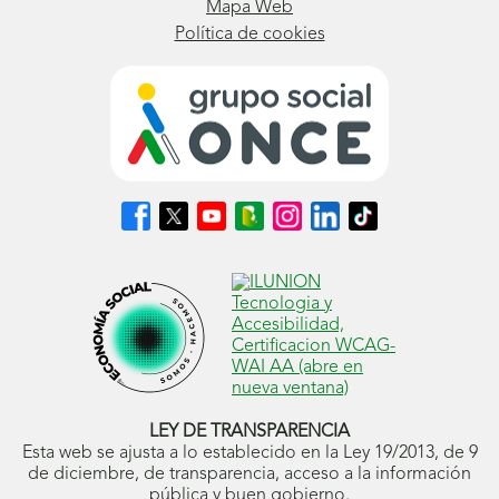
Mapa Web
Política de cookies
Síguenos
Síguenos
Síguenos
Síguenos
Síguenos
Síguenos
Síguenos
en
en
en
en
en
en
en
Facebook
X
Youtube
nuestro
Instagram
LinkedIn
TikTok
(se
(se
(se
Blog
(se
(se
(se
abrirá
abrirá
abrirá
ONCE
abrirá
abrirá
abrirá
en
en
en
(se
en
en
en
ventana
ventana
ventana
abrirá
ventana
ventana
ventana
nueva)
nueva)
nueva)
en
nueva)
nueva)
nueva)
ventana
nueva)
LEY DE TRANSPARENCIA
Esta web se ajusta a lo establecido en la Ley 19/2013, de 9
de diciembre, de transparencia, acceso a la información
pública y buen gobierno.