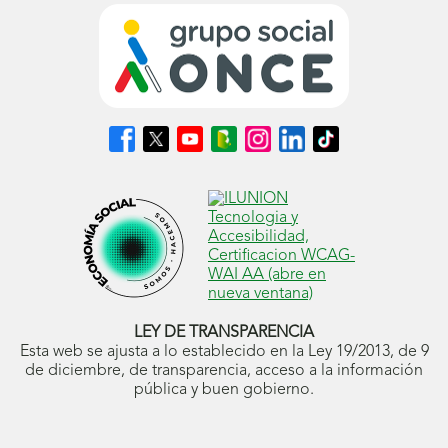
Síguenos
Síguenos
Síguenos
Síguenos
Síguenos
Síguenos
Síguenos
en
en
en
en
en
en
en
Facebook
X
Youtube
nuestro
Instagram
LinkedIn
TikTok
(se
(se
(se
Blog
(se
(se
(se
abrirá
abrirá
abrirá
ONCE
abrirá
abrirá
abrirá
en
en
en
(se
en
en
en
ventana
ventana
ventana
abrirá
ventana
ventana
ventana
nueva)
nueva)
nueva)
en
nueva)
nueva)
nueva)
ventana
nueva)
LEY DE TRANSPARENCIA
Esta web se ajusta a lo establecido en la Ley 19/2013, de 9
de diciembre, de transparencia, acceso a la información
pública y buen gobierno.