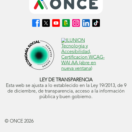
Síguenos
Síguenos
Síguenos
Síguenos
Síguenos
Síguenos
Síguenos
en
en
en
en
en
en
en
Facebook
X
Youtube
nuestro
Instagram
LinkedIn
TikTok
(se
(se
(se
Blog
(se
(se
(se
abrirá
abrirá
abrirá
ONCE
abrirá
abrirá
abrirá
en
en
en
(se
en
en
en
ventana
ventana
ventana
abrirá
ventana
ventana
ventana
nueva)
nueva)
nueva)
en
nueva)
nueva)
nueva)
ventana
nueva)
LEY DE TRANSPARENCIA
Esta web se ajusta a lo establecido en la Ley 19/2013, de 9
de diciembre, de transparencia, acceso a la información
pública y buen gobierno.
© ONCE
2026