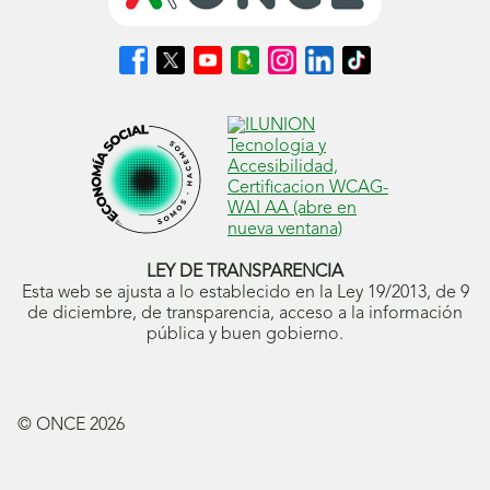
Síguenos
Síguenos
Síguenos
Síguenos
Síguenos
Síguenos
Síguenos
en
en
en
en
en
en
en
Facebook
X
Youtube
nuestro
Instagram
LinkedIn
TikTok
(se
(se
(se
Blog
(se
(se
(se
abrirá
abrirá
abrirá
ONCE
abrirá
abrirá
abrirá
en
en
en
(se
en
en
en
ventana
ventana
ventana
abrirá
ventana
ventana
ventana
nueva)
nueva)
nueva)
en
nueva)
nueva)
nueva)
ventana
nueva)
LEY DE TRANSPARENCIA
Esta web se ajusta a lo establecido en la Ley 19/2013, de 9
de diciembre, de transparencia, acceso a la información
pública y buen gobierno.
© ONCE
2026