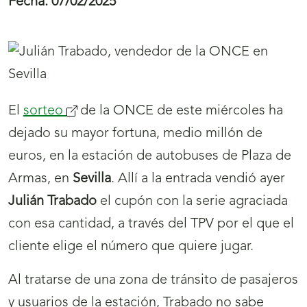
Fecha:
07/02/2025
El
sorteo
(se
de la ONCE de este miércoles ha
dejado su mayor fortuna, medio millón de
abrirá
euros, en la estación de autobuses de Plaza de
nueva
Armas, en
ventana)
Sevilla
. Allí a la entrada vendió ayer
Julián Trabado
el cupón con la serie agraciada
con esa cantidad, a través del TPV por el que el
cliente elige el número que quiere jugar.
Al tratarse de una zona de tránsito de pasajeros
y usuarios de la estación, Trabado no sabe