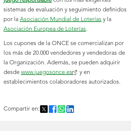
juego responsable
con los más exigentes
sistemas de evaluación y seguimiento definidos
por la
Asociación Mundial de Loterías
y la
Asociación Europea de Loterías
.
Los cupones de la ONCE se comercializan por
los más de 20.000 vendedores y vendedoras de
la Organización. Además, se pueden adquirir
desde
www.juegosonce.es
(se
y en
establecimientos colaboradores autorizados.
abrirá
nueva
ventana)
Compartir en: