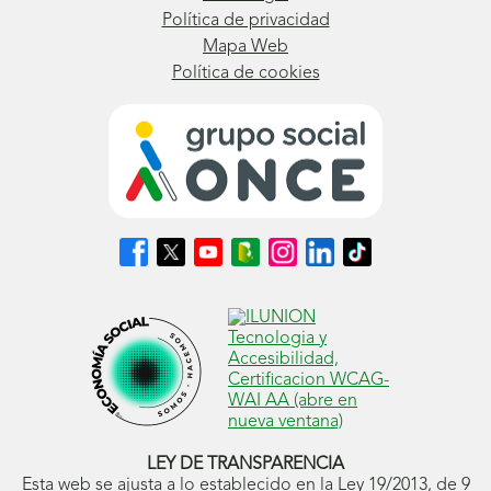
Política de privacidad
Mapa Web
Política de cookies
Síguenos
Síguenos
Síguenos
Síguenos
Síguenos
Síguenos
Síguenos
en
en
en
en
en
en
en
Facebook
X
Youtube
nuestro
Instagram
LinkedIn
TikTok
(se
(se
(se
Blog
(se
(se
(se
abrirá
abrirá
abrirá
ONCE
abrirá
abrirá
abrirá
en
en
en
(se
en
en
en
ventana
ventana
ventana
abrirá
ventana
ventana
ventana
nueva)
nueva)
nueva)
en
nueva)
nueva)
nueva)
ventana
nueva)
LEY DE TRANSPARENCIA
Esta web se ajusta a lo establecido en la Ley 19/2013, de 9