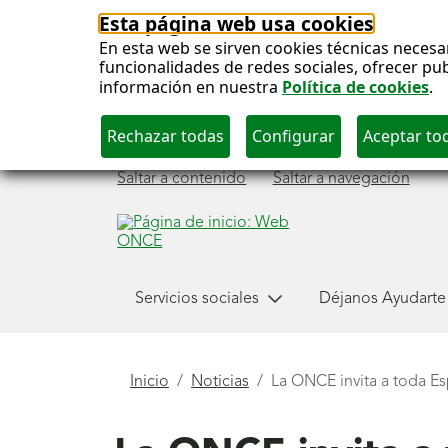
Esta página web usa cookies
En esta web se sirven cookies técnicas necesa
funcionalidades de redes sociales, ofrecer pu
información en nuestra
Política de cookies
.
Saltar a contenido
Saltar a navegación
Menú
Servicios sociales
Déjanos Ayudarte
principal
Está
Inicio
Noticias
La ONCE invita a toda Esp
aquí