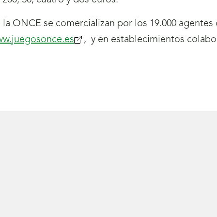
200, 30, cuatro y dos euros.
la ONCE se comercializan por los 19.000 agentes q
w.juegosonce.es
(se
, y en establecimientos colabo
abrirá
nueva
ventana)