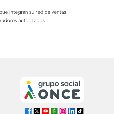
ue integran su red de ventas.
radores autorizados.
Síguenos
Síguenos
Síguenos
Síguenos
Síguenos
Síguenos
Síguenos