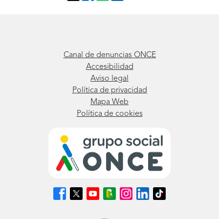
Canal de denuncias ONCE
Accesibilidad
Aviso legal
Política de privacidad
Mapa Web
Política de cookies
Síguenos
Síguenos
Síguenos
Síguenos
Síguenos
Síguenos
Síguenos
en
en
en
en
en
en
en
Facebook
X
Youtube
nuestro
Instagram
LinkedIn
TikTok