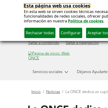
Esta página web usa cookies
En esta web se sirven cookies técnicas necesa
funcionalidades de redes sociales, ofrecer pu
información en nuestra
Política de cookies
.
Saltar a contenido
Saltar a navegación
Menú
Servicios sociales
Déjanos Ayudarte
principal
Está
Inicio
Noticias
La ONCE dedica un cupón 
aquí