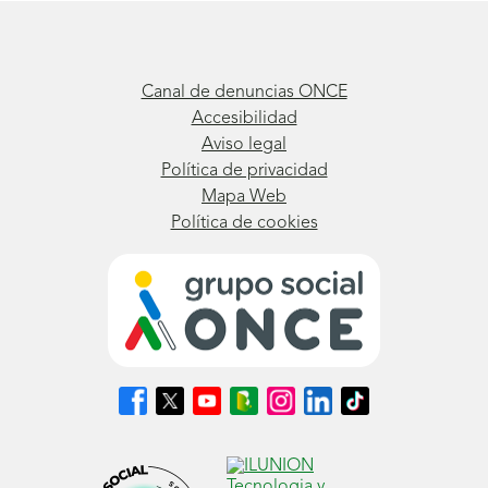
Canal de denuncias ONCE
Accesibilidad
Aviso legal
Política de privacidad
Mapa Web
Política de cookies
Síguenos
Síguenos
Síguenos
Síguenos
Síguenos
Síguenos
Síguenos
en
en
en
en
en
en
en
Facebook
X
Youtube
nuestro
Instagram
LinkedIn
TikTok
(se
(se
(se
Blog
(se
(se
(se
abrirá
abrirá
abrirá
ONCE
abrirá
abrirá
abrirá