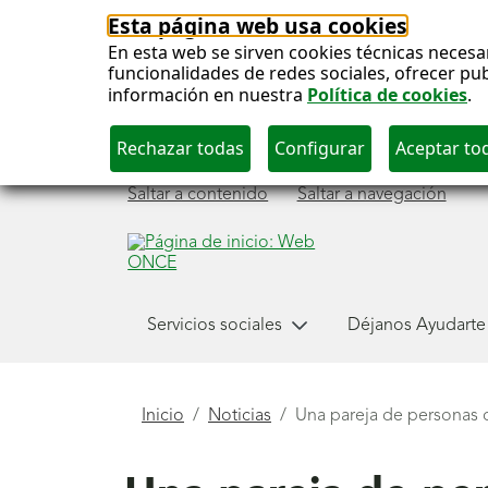
Esta página web usa cookies
En esta web se sirven cookies técnicas necesa
funcionalidades de redes sociales, ofrecer pu
información en nuestra
Política de cookies
.
Saltar a contenido
Saltar a navegación
Menú
Servicios sociales
Déjanos Ayudarte
principal
Está
Inicio
Noticias
Una pareja de personas ci
aquí