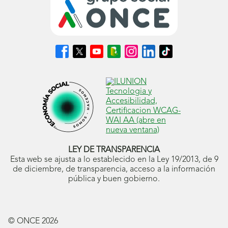
Síguenos
Síguenos
Síguenos
Síguenos
Síguenos
Síguenos
Síguenos
en
en
en
en
en
en
en
Facebook
X
Youtube
nuestro
Instagram
LinkedIn
TikTok
(se
(se
(se
Blog
(se
(se
(se
abrirá
abrirá
abrirá
ONCE
abrirá
abrirá
abrirá
en
en
en
(se
en
en
en
ventana
ventana
ventana
abrirá
ventana
ventana
ventana
nueva)
nueva)
nueva)
en
nueva)
nueva)
nueva)
ventana
nueva)
LEY DE TRANSPARENCIA
Esta web se ajusta a lo establecido en la Ley 19/2013, de 9
de diciembre, de transparencia, acceso a la información
pública y buen gobierno.
© ONCE
2026