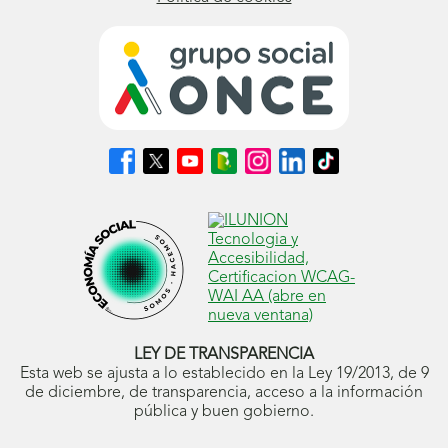
Síguenos
Síguenos
Síguenos
Síguenos
Síguenos
Síguenos
Síguenos
en
en
en
en
en
en
en
Facebook
X
Youtube
nuestro
Instagram
LinkedIn
TikTok
(se
(se
(se
Blog
(se
(se
(se
abrirá
abrirá
abrirá
ONCE
abrirá
abrirá
abrirá
en
en
en
(se
en
en
en
ventana
ventana
ventana
abrirá
ventana
ventana
ventana
nueva)
nueva)
nueva)
en
nueva)
nueva)
nueva)
ventana
nueva)
LEY DE TRANSPARENCIA
Esta web se ajusta a lo establecido en la Ley 19/2013, de 9
de diciembre, de transparencia, acceso a la información
pública y buen gobierno.