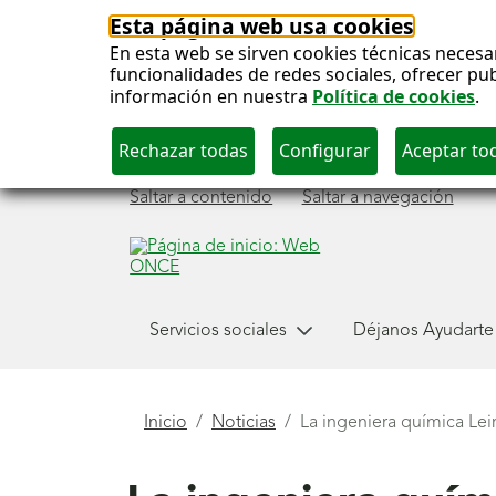
Esta página web usa cookies
En esta web se sirven cookies técnicas necesa
funcionalidades de redes sociales, ofrecer pu
información en nuestra
Política de cookies
.
Saltar a contenido
Saltar a navegación
Menú
Servicios sociales
Déjanos Ayudarte
principal
Está
Inicio
Noticias
La ingeniera química Lei
aquí