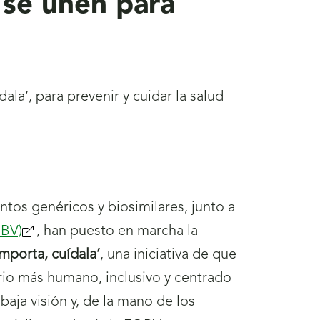
 se unen para
la’, para prevenir y cuidar la salud
tos genéricos y biosimilares, junto a
OBV)
(se
, han puesto en marcha la
mporta, cuídala’
abrirá
, una iniciativa de que
ario más humano, inclusivo y centrado
nueva
baja visión y, de la mano de los
ventana)