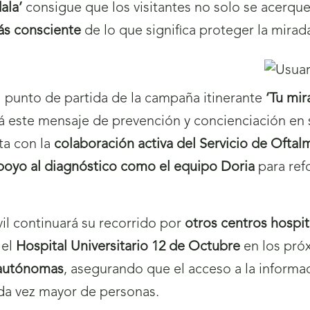
ala’
consigue que los visitantes no solo se acerque
más consciente
de lo que significa proteger la mirada
l punto de partida de la campaña itinerante
‘Tu mir
á este mensaje de prevención y concienciación en sa
nta con la
colaboración activa del Servicio de Oftal
poyo al diagnóstico como el equipo Doria
para ref
vil continuará su recorrido por
otros centros hospi
 el
Hospital Universitario 12 de Octubre
en los pró
 autónomas
, asegurando que el acceso a la informaci
ada vez mayor de personas.