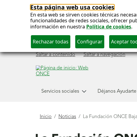
Esta página web usa cookies
En esta web se sirven cookies técnicas necesa
funcionalidades de redes sociales, ofrecer pu
información en nuestra
Política de cookies
.
Saltar a contenido
Saltar a navegación
Menú
Servicios sociales
Déjanos Ayudarte
principal
Está
Inicio
Noticias
La Fundación ONCE Baja V
aquí