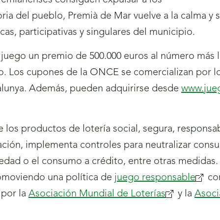
 premianenses consiguen expulsar a los
ctoria del pueblo, Premià de Mar vuelve a la calma y 
as, participativas y singulares del municipio.
uego un premio de 500.000 euros al número más la 
do. Los cupones de la ONCE se comercializan por 
atalunya. Además, pueden adquirirse desde
www.jue
os productos de lotería social, segura, responsabl
ación, implementa controles para neutralizar con
edad o el consumo a crédito, entre otras medidas
romoviendo una política de
juego responsable
con
 por la
Asociación Mundial de Loterías
y la
Asoci