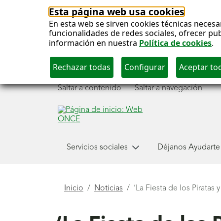
Esta página web usa cookies
En esta web se sirven cookies técnicas necesa
funcionalidades de redes sociales, ofrecer pu
información en nuestra
Política de cookies
.
Saltar a contenido
Saltar a navegación
Menú
Servicios sociales
Déjanos Ayudarte
principal
Está
Inicio
Noticias
‘La Fiesta de los Pirata
aquí