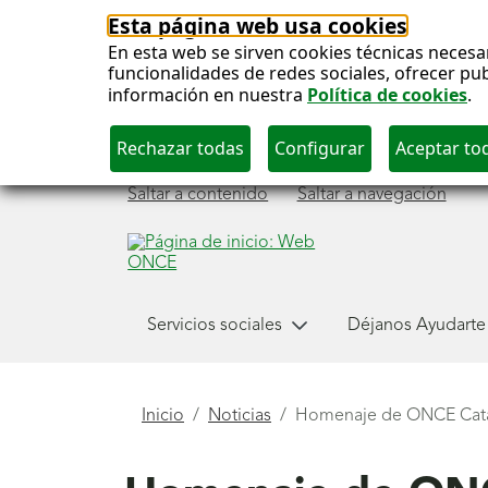
Esta página web usa cookies
En esta web se sirven cookies técnicas necesa
funcionalidades de redes sociales, ofrecer pu
información en nuestra
Política de cookies
.
Saltar a contenido
Saltar a navegación
Menú
Servicios sociales
Déjanos Ayudarte
principal
Está
Inicio
Noticias
Homenaje de ONCE Catalu
aquí