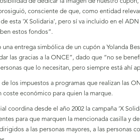
osibilidad de dedicar la imagen de nuestro cupón
 prosiguió, consciente de que, como entidad relevan
e esta 'X Solidaria', pero sí va incluido en el AD
iben estos fondos”.
hizo una entrega simbólica de un cupón a Yolanda Be
ar las gracias a la ONCE”, dado que “no se benefic
personas que lo necesitan, pero siempre está ahí 
7% de los impuestos a programas que realizan las O
ún coste económico para quien la marque.
 coordina desde el año 2002 la campaña ‘X Solidar
yentes para que marquen la mencionada casilla y de
 dirigidos a las personas mayores, a las personas c