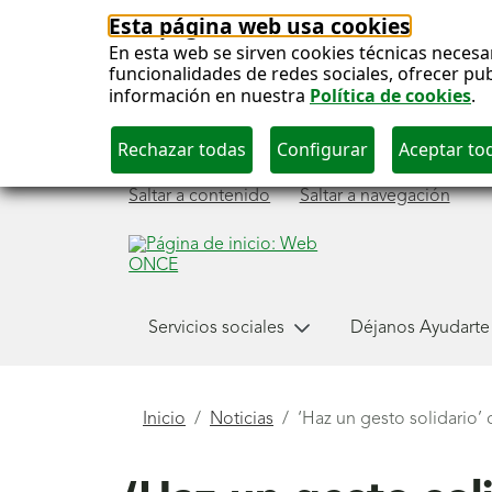
Esta página web usa cookies
En esta web se sirven cookies técnicas necesa
funcionalidades de redes sociales, ofrecer pu
información en nuestra
Política de cookies
.
Saltar a contenido
Saltar a navegación
Menú
Servicios sociales
Déjanos Ayudarte
principal
Está
Inicio
Noticias
‘Haz un gesto solidario’
aquí