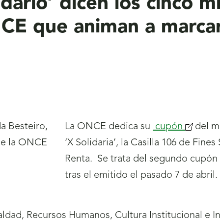
dario’ dicen los cinco m
E que animan a marcar l
La ONCE dedica su
cupón
del m
‘X Solidaria’, la Casilla 106 de Fine
Renta. Se trata del segundo cupón 
tras el emitido el pasado 7 de abri
ualdad, Recursos Humanos, Cultura Institucional e I