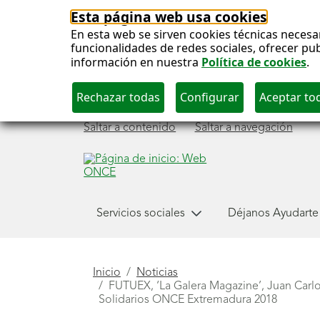
Esta página web usa cookies
En esta web se sirven cookies técnicas necesa
funcionalidades de redes sociales, ofrecer pu
información en nuestra
Política de cookies
.
Saltar a contenido
Saltar a navegación
Menú
Servicios sociales
Déjanos Ayudarte
principal
Está
Inicio
Noticias
FUTUEX, ‘La Galera Magazine’, Juan Carlo
aquí
Solidarios ONCE Extremadura 2018