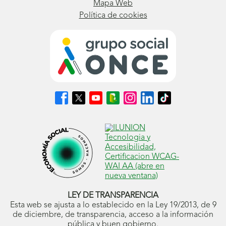
Mapa Web
Política de cookies
Síguenos
Síguenos
Síguenos
Síguenos
Síguenos
Síguenos
Síguenos
en
en
en
en
en
en
en
Facebook
X
Youtube
nuestro
Instagram
LinkedIn
TikTok
(se
(se
(se
Blog
(se
(se
(se
abrirá
abrirá
abrirá
ONCE
abrirá
abrirá
abrirá
en
en
en
(se
en
en
en
ventana
ventana
ventana
abrirá
ventana
ventana
ventana
nueva)
nueva)
nueva)
en
nueva)
nueva)
nueva)
ventana
nueva)
LEY DE TRANSPARENCIA
Esta web se ajusta a lo establecido en la Ley 19/2013, de 9
de diciembre, de transparencia, acceso a la información
pública y buen gobierno.