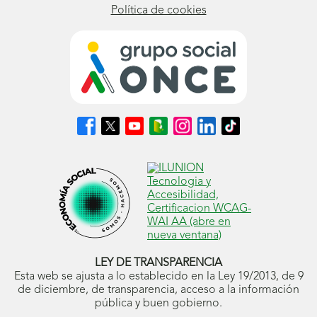
Política de cookies
Síguenos
Síguenos
Síguenos
Síguenos
Síguenos
Síguenos
Síguenos
en
en
en
en
en
en
en
Facebook
X
Youtube
nuestro
Instagram
LinkedIn
TikTok
(se
(se
(se
Blog
(se
(se
(se
abrirá
abrirá
abrirá
ONCE
abrirá
abrirá
abrirá
en
en
en
(se
en
en
en
ventana
ventana
ventana
abrirá
ventana
ventana
ventana
nueva)
nueva)
nueva)
en
nueva)
nueva)
nueva)
ventana
nueva)
LEY DE TRANSPARENCIA
Esta web se ajusta a lo establecido en la Ley 19/2013, de 9
de diciembre, de transparencia, acceso a la información
pública y buen gobierno.