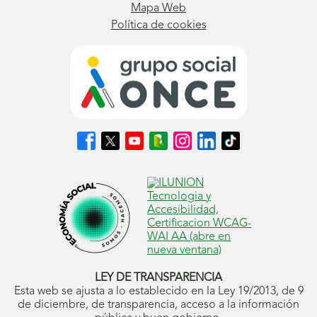
Mapa Web
Política de cookies
Síguenos
Síguenos
Síguenos
Síguenos
Síguenos
Síguenos
Síguenos
en
en
en
en
en
en
en
Facebook
X
Youtube
nuestro
Instagram
LinkedIn
TikTok
(se
(se
(se
Blog
(se
(se
(se
abrirá
abrirá
abrirá
ONCE
abrirá
abrirá
abrirá
en
en
en
(se
en
en
en
ventana
ventana
ventana
abrirá
ventana
ventana
ventana
nueva)
nueva)
nueva)
en
nueva)
nueva)
nueva)
ventana
nueva)
LEY DE TRANSPARENCIA
Esta web se ajusta a lo establecido en la Ley 19/2013, de 9
de diciembre, de transparencia, acceso a la información