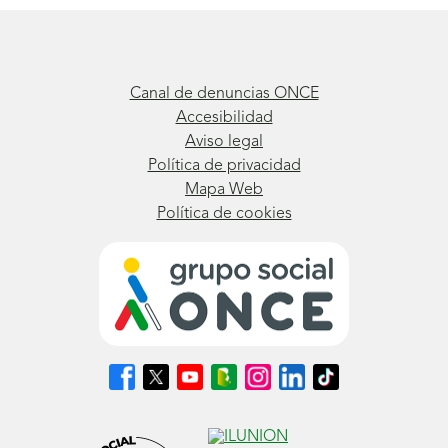
Canal de denuncias ONCE
Accesibilidad
Aviso legal
Política de privacidad
Mapa Web
Política de cookies
Síguenos
Síguenos
Síguenos
Síguenos
Síguenos
Síguenos
Síguenos
en
en
en
en
en
en
en
Facebook
X
Youtube
nuestro
Instagram
LinkedIn
TikTok
(se
(se
(se
Blog
(se
(se
(se