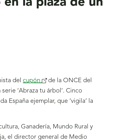
 en la plaza de un
nista del
cupón
(se
de la ONCE del
a serie ‘Abraza tu árbol’. Cinco
abrirá
da España ejemplar, que ‘vigila’ la
nueva
ventana)
cultura, Ganadería, Mundo Rural y
ja, el director general de Medio