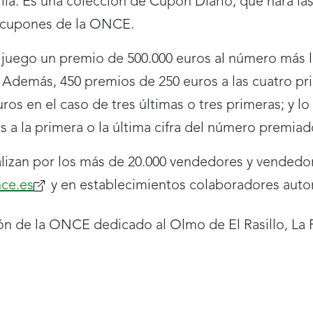
a. Es una colección de Cupón Diario, que hará las 
e cupones de la ONCE.
uego un premio de 500.000 euros al número más la
 Además, 450 premios de 250 euros a las cuatro prim
ros en el caso de tres últimas o tres primeras; y l
os a la primera o la última cifra del número premiad
izan por los más de 20.000 vendedores y vendedor
ce.es
(se
y en establecimientos colaboradores auto
abrirá
nueva
ventana)