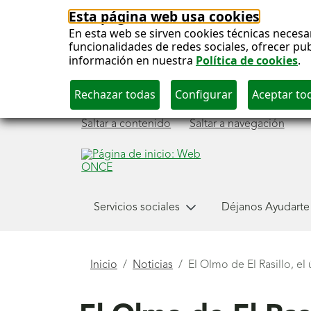
Esta página web usa cookies
En esta web se sirven cookies técnicas necesa
funcionalidades de redes sociales, ofrecer pu
información en nuestra
Política de cookies
.
Saltar a contenido
Saltar a navegación
Menú
Servicios sociales
Déjanos Ayudarte
principal
Está
Inicio
Noticias
El Olmo de El Rasillo, e
aquí