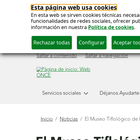
Esta página web usa cookies
En esta web se sirven cookies técnicas necesa
funcionalidades de redes sociales, ofrecer pu
información en nuestra
Política de cookies
.
Saltar a contenido
Saltar a navegación
Menú
Servicios sociales
Déjanos Ayudarte
principal
Está
Inicio
Noticias
El Museo Tiflológico de 
aquí