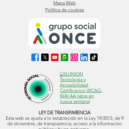
Mapa Web
Política de cookies
Síguenos
Síguenos
Síguenos
Síguenos
Síguenos
Síguenos
Síguenos
en
en
en
en
en
en
en
Facebook
X
Youtube
nuestro
Instagram
LinkedIn
TikTok
(se
(se
(se
Blog
(se
(se
(se
abrirá
abrirá
abrirá
ONCE
abrirá
abrirá
abrirá
en
en
en
(se
en
en
en
ventana
ventana
ventana
abrirá
ventana
ventana
ventana
nueva)
nueva)
nueva)
en
nueva)
nueva)
nueva)
ventana
nueva)
LEY DE TRANSPARENCIA
Esta web se ajusta a lo establecido en la Ley 19/2013, de 9
de diciembre, de transparencia, acceso a la información