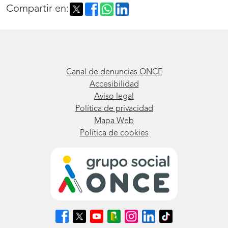
Compartir en:
Canal de denuncias ONCE
Accesibilidad
Aviso legal
Política de privacidad
Mapa Web
Política de cookies
Síguenos
Síguenos
Síguenos
Síguenos
Síguenos
Síguenos
Síguenos
en
en
en
en
en
en
en