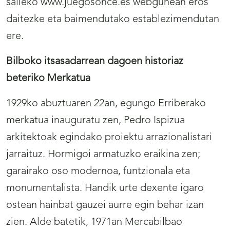
saileko www.juegosonce.es webgunean eros
daitezke eta baimendutako establezimendutan
ere.
Bilboko itsasadarrean dagoen historiaz
beteriko Merkatua
1929ko abuztuaren 22an, egungo Erriberako
merkatua inauguratu zen, Pedro Ispizua
arkitektoak egindako proiektu arrazionalistari
jarraituz. Hormigoi armatuzko eraikina zen;
garairako oso modernoa, funtzionala eta
monumentalista. Handik urte dexente igaro
ostean hainbat gauzei aurre egin behar izan
zien. Alde batetik, 1971an Mercabilbao