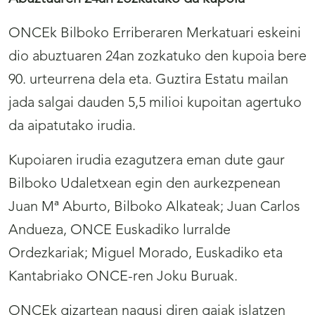
ONCEk Bilboko Erriberaren Merkatuari eskeini
dio abuztuaren 24an zozkatuko den kupoia bere
90. urteurrena dela eta. Guztira Estatu mailan
jada salgai dauden 5,5 milioi kupoitan agertuko
da aipatutako irudia.
Kupoiaren irudia ezagutzera eman dute gaur
Bilboko Udaletxean egin den aurkezpenean
Juan Mª Aburto, Bilboko Alkateak; Juan Carlos
Andueza, ONCE Euskadiko lurralde
Ordezkariak; Miguel Morado, Euskadiko eta
Kantabriako ONCE-ren Joku Buruak.
ONCEk gizartean nagusi diren gaiak islatzen