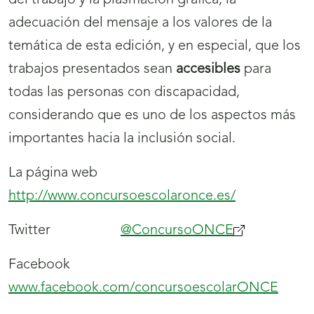
del trabajo y la plasmación gráfica, la
adecuación del mensaje a los valores de la
temática de esta edición, y en especial, que los
trabajos presentados sean
accesibles
para
todas las personas con discapacidad,
considerando que es uno de los aspectos más
importantes hacia la inclusión social.
La página web
http://www.concursoescolaronce.es/
Twitter
@ConcursoONCE
(se
abrirá
Facebook
nueva
www.facebook.com/concursoescolarONCE
ventana)