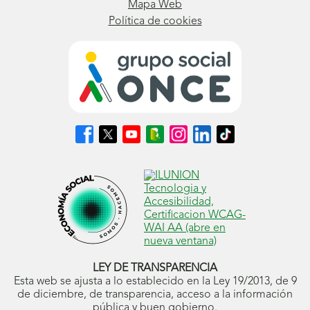
Mapa Web
Política de cookies
Síguenos
Síguenos
Síguenos
Síguenos
Síguenos
Síguenos
Síguenos
en
en
en
en
en
en
en
Facebook
X
Youtube
nuestro
Instagram
LinkedIn
TikTok
(se
(se
(se
Blog
(se
(se
(se
abrirá
abrirá
abrirá
ONCE
abrirá
abrirá
abrirá
en
en
en
(se
en
en
en
ventana
ventana
ventana
abrirá
ventana
ventana
ventana
nueva)
nueva)
nueva)
en
nueva)
nueva)
nueva)
ventana
nueva)
LEY DE TRANSPARENCIA
Esta web se ajusta a lo establecido en la Ley 19/2013, de 9
de diciembre, de transparencia, acceso a la información
pública y buen gobierno.