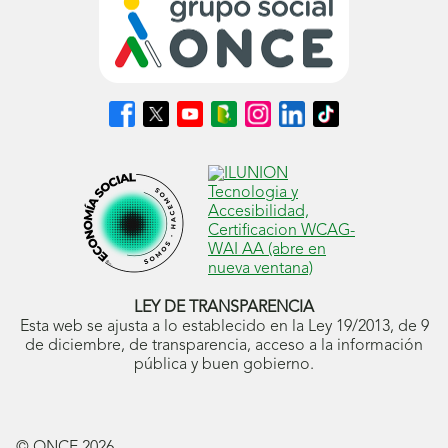
Síguenos
Síguenos
Síguenos
Síguenos
Síguenos
Síguenos
Síguenos
en
en
en
en
en
en
en
Facebook
X
Youtube
nuestro
Instagram
LinkedIn
TikTok
(se
(se
(se
Blog
(se
(se
(se
abrirá
abrirá
abrirá
ONCE
abrirá
abrirá
abrirá
en
en
en
(se
en
en
en
ventana
ventana
ventana
abrirá
ventana
ventana
ventana
nueva)
nueva)
nueva)
en
nueva)
nueva)
nueva)
ventana
nueva)
LEY DE TRANSPARENCIA
Esta web se ajusta a lo establecido en la Ley 19/2013, de 9
de diciembre, de transparencia, acceso a la información
pública y buen gobierno.