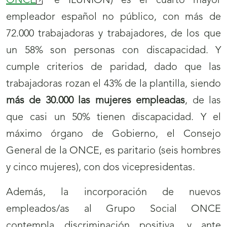
ONCE
(se
e ILUNION) es el cuarto mayor
empleador español no público, con más de
abrirá
72.000 trabajadoras y trabajadores, de los que
nueva
un 58% son personas con discapacidad. Y
ventana)
cumple criterios de paridad, dado que las
trabajadoras rozan el 43% de la plantilla, siendo
más de 30.000 las mujeres empleadas
, de las
que casi un 50% tienen discapacidad. Y el
máximo órgano de Gobierno, el Consejo
General de la ONCE, es paritario (seis hombres
y cinco mujeres), con dos vicepresidentas.
Además, la incorporación de nuevos
empleados/as al Grupo Social ONCE
contempla discriminación positiva, y ante