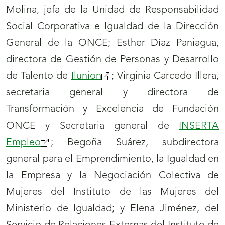
Molina, jefa de la Unidad de Responsabilidad
Social Corporativa e Igualdad de la Dirección
General de la ONCE; Esther Díaz Paniagua,
directora de Gestión de Personas y Desarrollo
de Talento de
Ilunion
(se
; Virginia Carcedo Illera,
secretaria general y directora de
abrirá
Transformación y Excelencia de Fundación
nueva
ONCE y Secretaria general de
ventana)
INSERTA
Empleo
(se
; Begoña Suárez, subdirectora
general para el Emprendimiento, la Igualdad en
abrirá
la Empresa y la Negociación Colectiva de
nueva
Mujeres del Instituto de las Mujeres del
ventana)
Ministerio de Igualdad; y Elena Jiménez, del