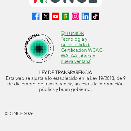
Síguenos
Síguenos
Síguenos
Síguenos
Síguenos
Síguenos
Síguenos
en
en
en
en
en
en
en
Facebook
X
Youtube
nuestro
Instagram
LinkedIn
TikTok
(se
(se
(se
Blog
(se
(se
(se
abrirá
abrirá
abrirá
ONCE
abrirá
abrirá
abrirá
en
en
en
(se
en
en
en
ventana
ventana
ventana
abrirá
ventana
ventana
ventana
nueva)
nueva)
nueva)
en
nueva)
nueva)
nueva)
ventana
nueva)
LEY DE TRANSPARENCIA
Esta web se ajusta a lo establecido en la Ley 19/2013, de 9
de diciembre, de transparencia, acceso a la información
pública y buen gobierno.
© ONCE
2026