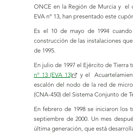
ONCE en la Región de Murcia y el c
EVA nº 13, han presentado este cupó
Es el 10 de mayo de 1994 cuando se
construcción de las instalaciones qu
de 1995.
En julio de 1997 el Ejército de Tierra t
nº 13 (EVA 13)
(se
y el Acuartelamien
escalón del nodo de la red de microo
abrirá
(CNA-450) del Sistema Conjunto de T
nueva
ventana)
En febrero de 1998 se iniciaron los t
septiembre de 2000. Un mes después 
última generación, que está desarrolla