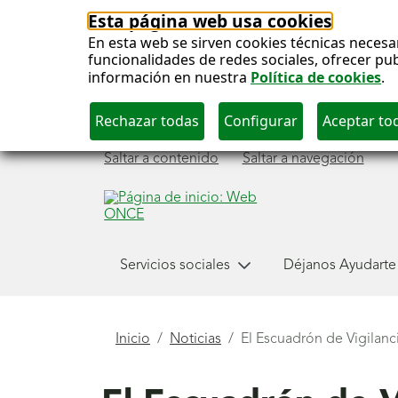
Esta página web usa cookies
En esta web se sirven cookies técnicas necesa
funcionalidades de redes sociales, ofrecer pu
información en nuestra
Política de cookies
.
Saltar a contenido
Saltar a navegación
Menú
Servicios sociales
Déjanos Ayudarte
principal
Está
Inicio
Noticias
El Escuadrón de Vigilanc
aquí