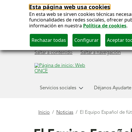
Esta página web usa cookies
En esta web se sirven cookies técnicas necesa
funcionalidades de redes sociales, ofrecer pu
información en nuestra
Política de cookies
.
Saltar a contenido
Saltar a navegación
Menú
Servicios sociales
Déjanos Ayudarte
principal
Está
Inicio
Noticias
El Equipo Español de fút
aquí