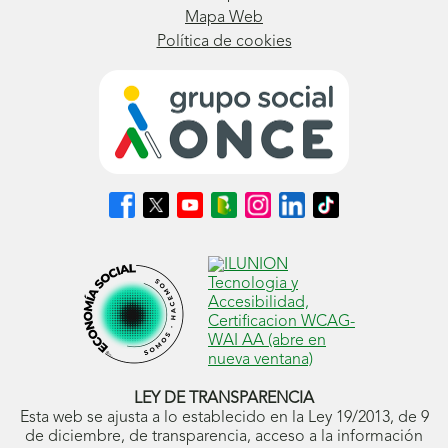
Mapa Web
Política de cookies
Síguenos
Síguenos
Síguenos
Síguenos
Síguenos
Síguenos
Síguenos
en
en
en
en
en
en
en
Facebook
X
Youtube
nuestro
Instagram
LinkedIn
TikTok
(se
(se
(se
Blog
(se
(se
(se
abrirá
abrirá
abrirá
ONCE
abrirá
abrirá
abrirá
en
en
en
(se
en
en
en
ventana
ventana
ventana
abrirá
ventana
ventana
ventana
nueva)
nueva)
nueva)
en
nueva)
nueva)
nueva)
ventana
nueva)
LEY DE TRANSPARENCIA
Esta web se ajusta a lo establecido en la Ley 19/2013, de 9
de diciembre, de transparencia, acceso a la información