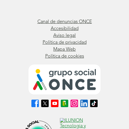
Canal de denuncias ONCE
Accesibilidad
Aviso legal
Política de privacidad
Mapa Web
Política de cookies
Síguenos
Síguenos
Síguenos
Síguenos
Síguenos
Síguenos
Síguenos
en
en
en
en
en
en
en
Facebook
X
Youtube
nuestro
Instagram
LinkedIn
TikTok
(se
(se
(se
Blog
(se
(se
(se
abrirá
abrirá
abrirá
ONCE
abrirá
abrirá
abrirá