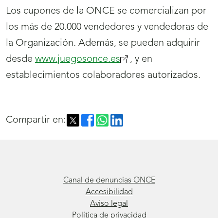
Los cupones de la ONCE se comercializan por
los más de 20.000 vendedores y vendedoras de
la Organización. Además, se pueden adquirir
desde
www.juegosonce.es
(se
, y en
establecimientos colaboradores autorizados.
abrirá
nueva
ventana)
Compartir en:
Canal de denuncias ONCE
Accesibilidad
Aviso legal
Política de privacidad