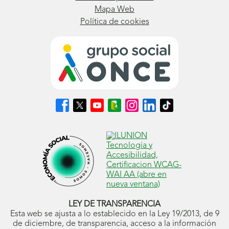
Mapa Web
Política de cookies
Síguenos
Síguenos
Síguenos
Síguenos
Síguenos
Síguenos
Síguenos
en
en
en
en
en
en
en
Facebook
X
Youtube
nuestro
Instagram
LinkedIn
TikTok
(se
(se
(se
Blog
(se
(se
(se
abrirá
abrirá
abrirá
ONCE
abrirá
abrirá
abrirá
en
en
en
(se
en
en
en
ventana
ventana
ventana
abrirá
ventana
ventana
ventana
nueva)
nueva)
nueva)
en
nueva)
nueva)
nueva)
ventana
nueva)
LEY DE TRANSPARENCIA
Esta web se ajusta a lo establecido en la Ley 19/2013, de 9
de diciembre, de transparencia, acceso a la información