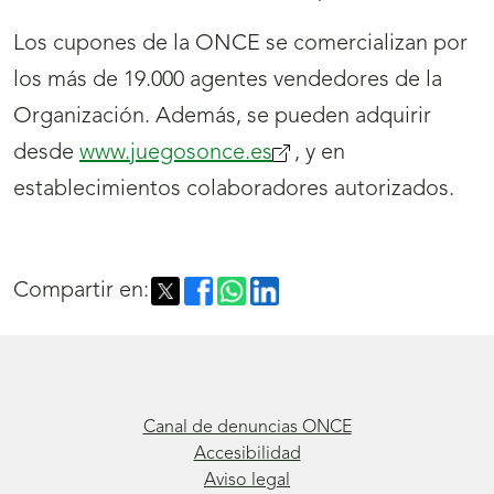
Los cupones de la ONCE se comercializan por
los más de 19.000 agentes vendedores de la
Organización. Además, se pueden adquirir
desde
www.juegosonce.es
(se
, y en
establecimientos colaboradores autorizados.
abrirá
nueva
ventana)
Compartir en:
Canal de denuncias ONCE
Accesibilidad
Aviso legal