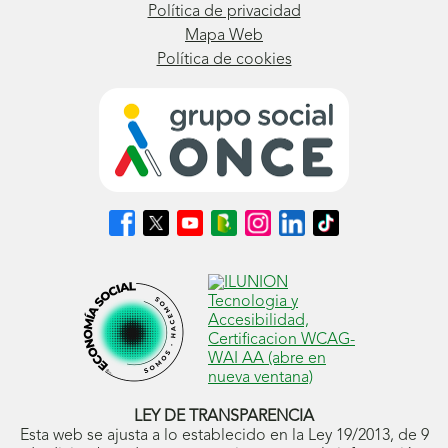
Política de privacidad
Mapa Web
Política de cookies
Síguenos
Síguenos
Síguenos
Síguenos
Síguenos
Síguenos
Síguenos
en
en
en
en
en
en
en
Facebook
X
Youtube
nuestro
Instagram
LinkedIn
TikTok
(se
(se
(se
Blog
(se
(se
(se
abrirá
abrirá
abrirá
ONCE
abrirá
abrirá
abrirá
en
en
en
(se
en
en
en
ventana
ventana
ventana
abrirá
ventana
ventana
ventana
nueva)
nueva)
nueva)
en
nueva)
nueva)
nueva)
ventana
nueva)
LEY DE TRANSPARENCIA
Esta web se ajusta a lo establecido en la Ley 19/2013, de 9