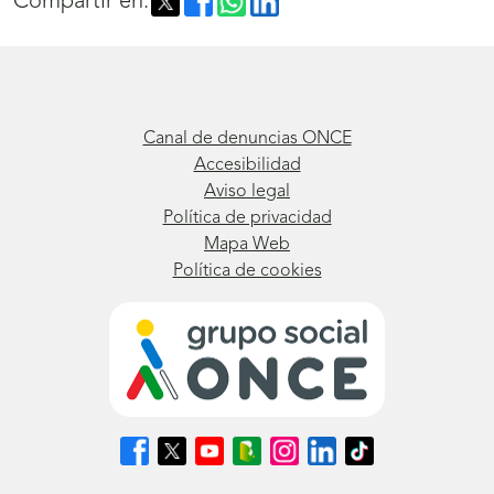
Compartir en:
Canal de denuncias ONCE
Accesibilidad
Aviso legal
Política de privacidad
Mapa Web
Política de cookies
Síguenos
Síguenos
Síguenos
Síguenos
Síguenos
Síguenos
Síguenos
en
en
en
en
en
en
en
Facebook
X
Youtube
nuestro
Instagram
LinkedIn
TikTok