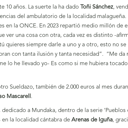
te 10 años. La suerte la ha dado
Toñi Sánchez
, ven
rgencias del ambulatorio de la localidad malagueña.
s en la ONCE. En 2023 repartió medio millón de e
e ver una cosa con otra, cada vez es distinto -afir
ú quieres siempre darle a uno y a otro, esto no se
ran con tanta ilusión y tanta necesidad”. “Me da 
 me lo he llevado yo- Es como si me hubiera tocado
otro Sueldazo, también de 2.000 euros al mes dura
eso Mascarell
.
 dedicado a Mundaka, dentro de la serie ‘Pueblos 
 en la localidad cántabra de
Arenas de Iguña
, grac