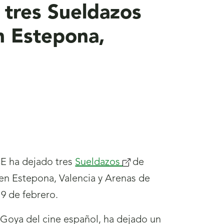
 tres Sueldazos
n Estepona,
E ha dejado tres
Sueldazos
(se
de
 en Estepona, Valencia y Arenas de
abrirá
 9 de febrero.
nueva
ventana)
s Goya del cine español, ha dejado un