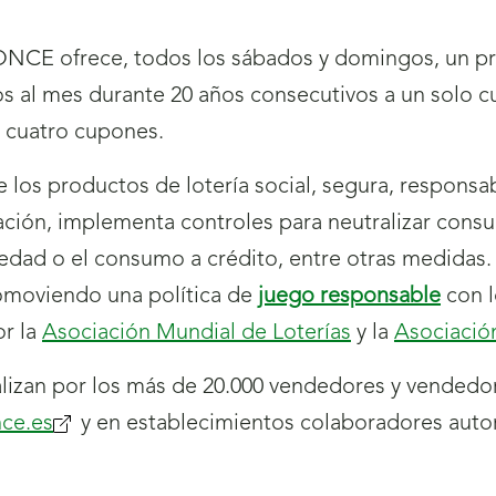
NCE ofrece, todos los sábados y domingos, un prem
os al mes durante 20 años consecutivos a un solo 
s cuatro cupones.
 los productos de lotería social, segura, responsab
ación, implementa controles para neutralizar con
edad o el consumo a crédito, entre otras medidas
romoviendo una política de
juego responsable
con 
or la
Asociación Mundial de Loterías
y la
Asociació
izan por los más de 20.000 vendedores y vendedor
ce.es
(se
y en establecimientos colaboradores auto
abrirá