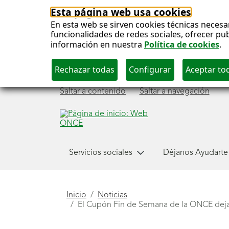
Esta página web usa cookies
En esta web se sirven cookies técnicas necesa
funcionalidades de redes sociales, ofrecer pu
información en nuestra
Política de cookies
.
Saltar a contenido
Saltar a navegación
Menú
Servicios sociales
Déjanos Ayudarte
principal
Está
Inicio
Noticias
El Cupón Fin de Semana de la ONCE deja 
aquí