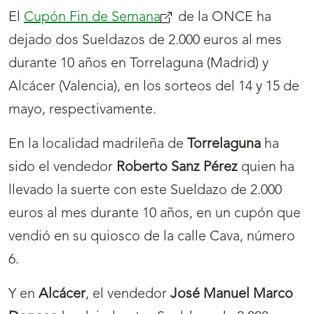
El
Cupón Fin de Semana
(se
de la ONCE ha
dejado dos Sueldazos de 2.000 euros al mes
abrirá
durante 10 años en Torrelaguna (Madrid) y
nueva
Alcácer (Valencia), en los sorteos del 14 y 15 de
ventana)
mayo, respectivamente.
En la localidad madrileña de
Torrelaguna
ha
sido el vendedor
Roberto Sanz Pérez
quien ha
llevado la suerte con este Sueldazo de 2.000
euros al mes durante 10 años, en un cupón que
vendió en su quiosco de la calle Cava, número
6.
Y en
Alcácer
, el vendedor
José Manuel Marco