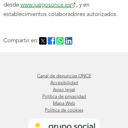
desde
www.juegosonce.es
(se
, y en
establecimientos colaboradores autorizados.
abrirá
nueva
ventana)
Compartir en:
Canal de denuncias ONCE
Accesibilidad
Aviso legal
Política de privacidad
Mapa Web
Política de cookies