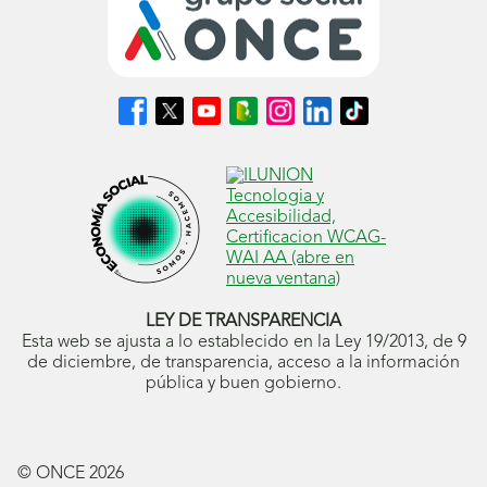
Síguenos
Síguenos
Síguenos
Síguenos
Síguenos
Síguenos
Síguenos
en
en
en
en
en
en
en
Facebook
X
Youtube
nuestro
Instagram
LinkedIn
TikTok
(se
(se
(se
Blog
(se
(se
(se
abrirá
abrirá
abrirá
ONCE
abrirá
abrirá
abrirá
en
en
en
(se
en
en
en
ventana
ventana
ventana
abrirá
ventana
ventana
ventana
nueva)
nueva)
nueva)
en
nueva)
nueva)
nueva)
ventana
nueva)
LEY DE TRANSPARENCIA
Esta web se ajusta a lo establecido en la Ley 19/2013, de 9
de diciembre, de transparencia, acceso a la información
pública y buen gobierno.
© ONCE
2026