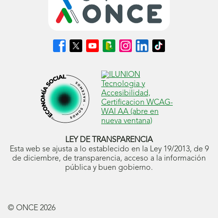
Síguenos
Síguenos
Síguenos
Síguenos
Síguenos
Síguenos
Síguenos
en
en
en
en
en
en
en
Facebook
X
Youtube
nuestro
Instagram
LinkedIn
TikTok
(se
(se
(se
Blog
(se
(se
(se
abrirá
abrirá
abrirá
ONCE
abrirá
abrirá
abrirá
en
en
en
(se
en
en
en
ventana
ventana
ventana
abrirá
ventana
ventana
ventana
nueva)
nueva)
nueva)
en
nueva)
nueva)
nueva)
ventana
nueva)
LEY DE TRANSPARENCIA
Esta web se ajusta a lo establecido en la Ley 19/2013, de 9
de diciembre, de transparencia, acceso a la información
pública y buen gobierno.
© ONCE
2026